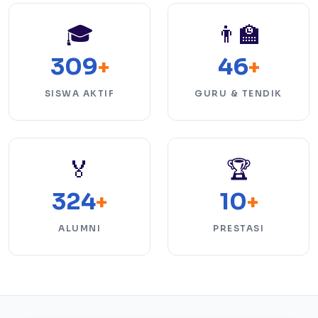
🎓
👨‍🏫
309
46
+
+
SISWA AKTIF
GURU & TENDIK
🏅
🏆
324
10
+
+
ALUMNI
PRESTASI