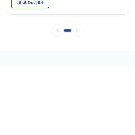
Lihat Detail
BERITA & INFORMASI
Berita Terbaru
Sekolah Kami sudah didukung dengan aplikasi digital
untuk memenuhi perkembangan jaman yang sesuai
dengan peraturan.