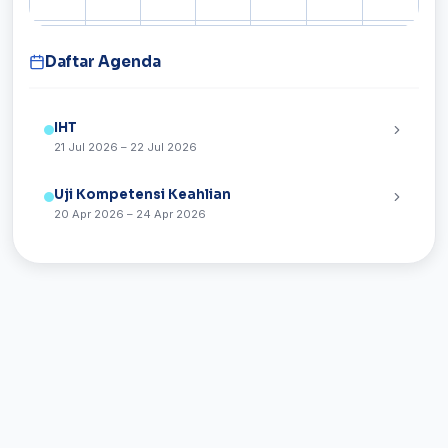
23
24
25
26
27
28
29
Daftar Agenda
30
31
1
2
3
4
5
IHT
21 Jul 2026 – 22 Jul 2026
Uji Kompetensi Keahlian
20 Apr 2026 – 24 Apr 2026